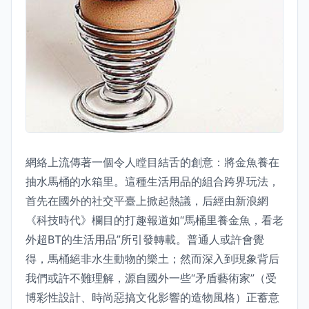
網絡上流傳著一個令人瞠目結舌的創意：將金魚養在
抽水馬桶的水箱里。這種生活用品的組合跨界玩法，
首先在國外的社交平臺上掀起熱議，后經由新浪網
《科技時代》欄目的打趣報道如“馬桶里養金魚，看老
外超BT的生活用品”所引發轉載。普通人或許會覺
得，馬桶絕非水生動物的樂土；然而深入到現象背后
我們或許不難理解，源自國外一些“矛盾藝術家”（受
博彩性設計、時尚惡搞文化影響的造物風格）正蓄意