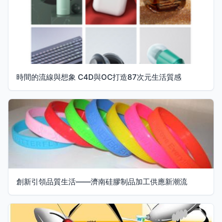
時間的流線與想象 C4D與OC打造87次元生活質感
創新引領品質生活——濟南硅膠制品加工供應新潮流