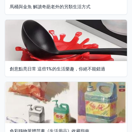
馬桶與金魚 解讀奇葩老外的另類生活方式
創意點亮日常 這些1%的生活樂趣，你絕不能錯過
色彩靜物單體范畫《生活用品》收藏指南