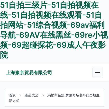
51自拍三级片-51自拍视频在
线-51自拍视频在线观看-51自
拍网站-51综合视频-69av福利
导航-69AV在线黑丝-69re小视
频-69超碰探花-69成人午夜影
院
上海豫京貿易有限公司
首頁
>
產品大全
>
馬桶與金魚 解讀奇葩老外的另類生
活方式