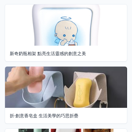
新奇奶瓶相架 點亮生活靈感的創意之美
折·創意香皂盒 生活美學的巧思折疊